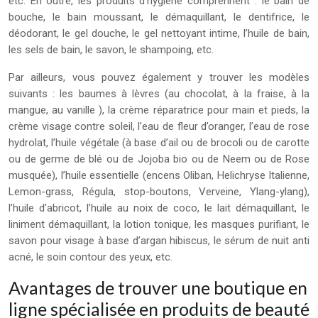
etc. En outre, les produits d’hygiène comprennent : le bain de
bouche, le bain moussant, le démaquillant, le dentifrice, le
déodorant, le gel douche, le gel nettoyant intime, l’huile de bain,
les sels de bain, le savon, le shampoing, etc.
Par ailleurs, vous pouvez également y trouver les modèles
suivants : les baumes à lèvres (au chocolat, à la fraise, à la
mangue, au vanille ), la crème réparatrice pour main et pieds, la
crème visage contre soleil, l’eau de fleur d’oranger, l’eau de rose
hydrolat, l’huile végétale (à base d’ail ou de brocoli ou de carotte
ou de germe de blé ou de Jojoba bio ou de Neem ou de Rose
musquée), l’huile essentielle (encens Oliban, Helichryse Italienne,
Lemon-grass, Régula, stop-boutons, Verveine, Ylang-ylang),
l’huile d’abricot, l’huile au noix de coco, le lait démaquillant, le
liniment démaquillant, la lotion tonique, les masques purifiant, le
savon pour visage à base d’argan hibiscus, le sérum de nuit anti
acné, le soin contour des yeux, etc.
Avantages de trouver une boutique en
ligne spécialisée en produits de beauté