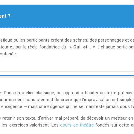
ent ?
stique où les participants créent des scènes, des personnages et des
eur et sur la règle fondatrice du
» Oui, et… «
: chaque participa
pontanée.
e. Dans un atelier classique, on apprend à habiter un texte préexi
 couramment constatée est de croire que l’improvisation est simplem
re exigence — mais une exigence qui ne se manifeste jamais sous for
s retenir son texte, d’arriver mal préparé, de décevoir un metteur e
 les exercices valorisent. Les
cours de théâtre
fondés sur cette ap