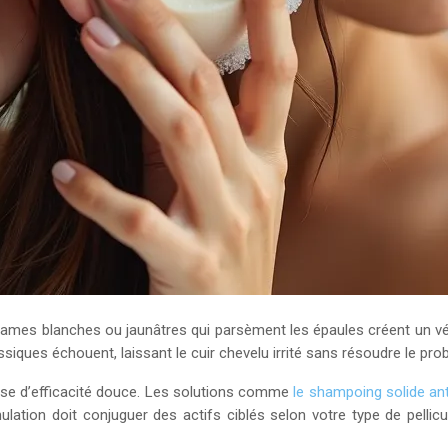
ames blanches ou jaunâtres qui parsèment les épaules créent un véri
assiques échouent, laissant le cuir chevelu irrité sans résoudre le pr
sse d’efficacité douce. Les solutions comme
le shampoing solide anti
mulation doit conjuguer des actifs ciblés selon votre type de pellic