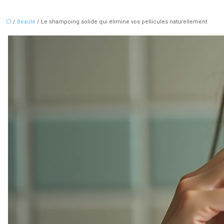
/
Beauté
/ Le shampoing solide qui élimine vos pellicules naturellement