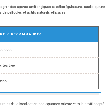
tégrer des agents antifongiques et séborégulateurs, tandis qu’une
de pellicules et actifs naturels efficaces.
URELS RECOMMANDÉS
 de coco
e, tea tree
 zinc
xture et de la localisation des squames oriente vers le profil adapté.