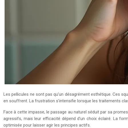
Les pellicules ne sont pas qu’un désagrément esthétique. Ces squ
en souffrent. La frustration s’intensifie lorsque les traitements cl
Face à cette impasse, le passage au naturel séduit par sa prome
agressifs, mais leur efficacité dépend d’un choix éclairé. La for
optimisée pour laisser agir les principes actifs.