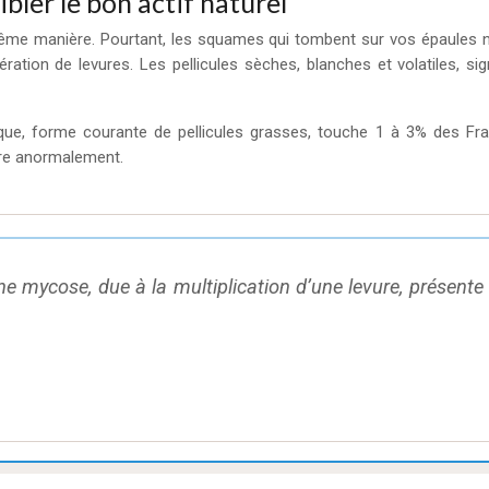
ibler le bon actif naturel
a même manière. Pourtant, les squames qui tombent sur vos épaules n
ration de levures. Les pellicules sèches, blanches et volatiles, s
que, forme courante de pellicules grasses, touche 1 à 3% des Fran
ère anormalement.
e mycose, due à la multiplication d’une levure, présent