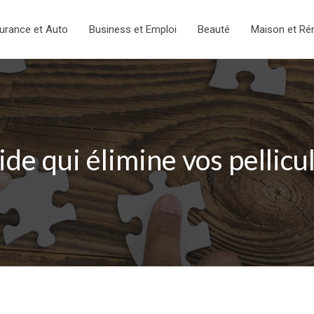
urance et Auto
Business et Emploi
Beauté
Maison et Ré
de qui élimine vos pellic