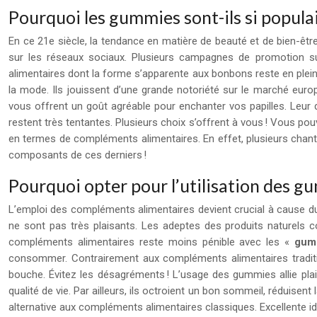
Pourquoi les gummies sont-ils si populai
En ce 21e siècle, la tendance en matière de beauté et de bien-êtr
sur les réseaux sociaux. Plusieurs campagnes de promotion su
alimentaires dont la forme s’apparente aux bonbons reste en plei
la mode. Ils jouissent d’une grande notoriété sur le marché eur
vous offrent un goût agréable pour enchanter vos papilles. Leur d
restent très tentantes. Plusieurs choix s’offrent à vous ! Vous pou
en termes de compléments alimentaires. En effet, plusieurs chante
composants de ces derniers !
Pourquoi opter pour l’utilisation des g
L’emploi des compléments alimentaires devient crucial à cause du 
ne sont pas très plaisants. Les adeptes des produits naturels co
compléments alimentaires reste moins pénible avec les «
gum
consommer. Contrairement aux compléments alimentaires traditio
bouche. Évitez les désagréments ! L’usage des gummies allie plais
qualité de vie. Par ailleurs, ils octroient un bon sommeil, rédui
alternative aux compléments alimentaires classiques. Excellente idé