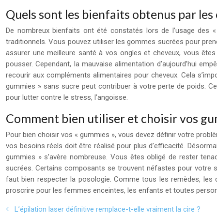
Quels sont les bienfaits obtenus par l
De nombreux bienfaits ont été constatés lors de l’usage des 
traditionnels. Vous pouvez utiliser les gommes sucrées pour prendr
assurer une meilleure santé à vos ongles et cheveux, vous êtes d
pousser. Cependant, la mauvaise alimentation d’aujourd’hui empêch
recourir aux compléments alimentaires pour cheveux. Cela s’impos
gummies » sans sucre peut contribuer à votre perte de poids. Ce
pour lutter contre le stress, l’angoisse.
Comment bien utiliser et choisir vos g
Pour bien choisir vos « gummies », vous devez définir votre probl
vos besoins réels doit être réalisé pour plus d’efficacité. Désorma
gummies » s’avère nombreuse. Vous êtes obligé de rester tenace
sucrées. Certains composants se trouvent néfastes pour votre sa
faut bien respecter la posologie. Comme tous les remèdes, les c
proscrire pour les femmes enceintes, les enfants et toutes person
L’épilation laser définitive remplace-t-elle vraiment la cire ?