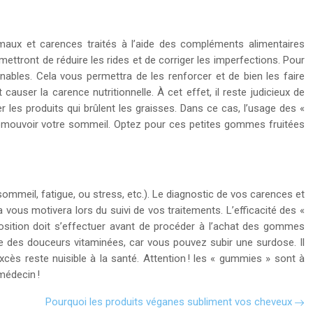
 maux et carences traités à l’aide des compléments alimentaires
ettront de réduire les rides et de corriger les imperfections. Pour
nables. Cela vous permettra de les renforcer et de bien les faire
user la carence nutritionnelle. À cet effet, il reste judicieux de
les produits qui brûlent les graisses. Dans ce cas, l’usage des «
promouvoir votre sommeil. Optez pour ces petites gommes fruitées
mmeil, fatigue, ou stress, etc.). Le diagnostic de vos carences et
a vous motivera lors du suivi de vos traitements. L’efficacité des «
osition doit s’effectuer avant de procéder à l’achat des gommes
e des douceurs vitaminées, car vous pouvez subir une surdose. Il
ès reste nuisible à la santé. Attention ! les « gummies » sont à
médecin !
Pourquoi les produits véganes subliment vos cheveux