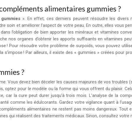
es compléments alimentaires gummies ?
«
gummies
». En effet, ces derniers peuvent résoudre les divers
e soin et améliorer l’aspect de votre peau. En outre, elles vous perm
ans l’obligation de bien apporter les minéraux et vitamines conve
e nos organes d’obtenir les apports suffisants en vitamines peut ca
e ! Pour résoudre votre problème de surpoids, vous pouvez utiliser 
la s’impose ! Par ailleurs, il existe des « gummies » créées pour 
ummies ?
ème. Vous devez bien déceler les causes majeures de vos troubles (so
is, optez pour le modèle ou la forme qui vous offrent du plaisir. Cel
, car la cure peut durer jusqu’à trois mois. L’analyse de la comp
nté comme les édulcorants. Gardez votre vigilance quant à l’usag
ompléments alimentaires ne restent pas moins dangereux. Tout exc
nes qui réalisent des traitements médicaux. Sinon, consultez votre 