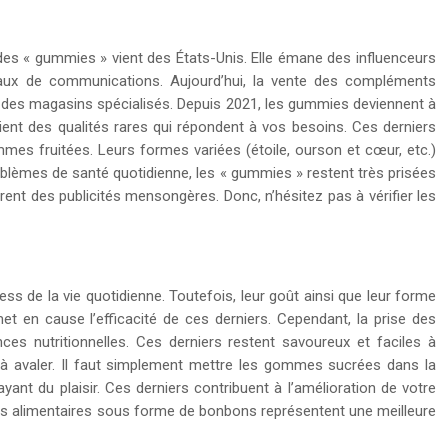
 des « gummies » vient des États-Unis. Elle émane des influenceurs
naux de communications. Aujourd’hui, la vente des compléments
s des magasins spécialisés. Depuis 2021, les gummies deviennent à
ient des qualités rares qui répondent à vos besoins. Ces derniers
mmes fruitées. Leurs formes variées (étoile, ourson et cœur, etc.)
oblèmes de santé quotidienne, les « gummies » restent très prisées
ent des publicités mensongères. Donc, n’hésitez pas à vérifier les
s de la vie quotidienne. Toutefois, leur goût ainsi que leur forme
et en cause l’efficacité de ces derniers. Cependant, la prise des
es nutritionnelles. Ces derniers restent savoureux et faciles à
 à avaler. Il faut simplement mettre les gommes sucrées dans la
ant du plaisir. Ces derniers contribuent à l’amélioration de votre
ents alimentaires sous forme de bonbons représentent une meilleure