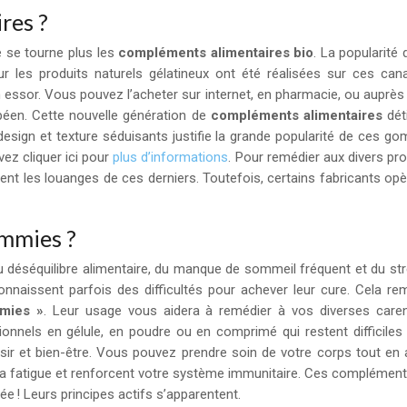
res ?
e se tourne plus les
compléments alimentaires bio
. La popularité
r les produits naturels gélatineux ont été réalisées sur ces ca
n essor. Vous pouvez l’acheter sur internet, en pharmacie, ou auprè
opéen. Cette nouvelle génération de
compléments alimentaires
dét
esign et texture séduisants justifie la grande popularité de ces go
vez cliquer ici pour
plus d’informations
. Pour remédier aux divers pr
nt les louanges de ces derniers. Toutefois, certains fabricants opèr
ummies ?
déséquilibre alimentaire, du manque de sommeil fréquent et du stres
nnaissent parfois des difficultés pour achever leur cure. Cela rem
mies »
. Leur usage vous aidera à remédier à vos diverses carenc
nnels en gélule, en poudre ou en comprimé qui restent difficiles
ir et bien-être. Vous pouvez prendre soin de votre corps tout en ay
sent la fatigue et renforcent votre système immunitaire. Ces complém
e ! Leurs principes actifs s’apparentent.