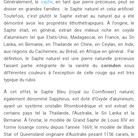
Généralement, le
saphir
, en tant que pierre précieuse, peut se
diviser en grandes familles : le Saphir naturel et celui artificiel.
Toutefois, c’est plutôt le Saphir extrait au naturel qui a été
démontré avoir les propriétés lithothétrapiques. À l’origine, le
Saphir était, en général, extrait des milieux riche en oxyde
d’aluminium tel que Etats-Unis, Madagascar, en France, au Sri
Lanka, en Birmanie, en Thaïlande en Chine, en Ceylan, en Inde,
aux régions du Cachemire, au Brésil, en Afrique en général… Par
définition, le Saphir naturel est une pierre naturelle précieuse
faisant partie intégrante de la variété du
corindon
sous
différentes couleurs à l’exception de celle rouge qui est très
typique du rubis.
À cet effet, le Saphir Bleu (royal ou Cornflower) naturel,
également dénommé Sapphirus, est doté d’Oxyde d’aluminium,
ayant un système cristallin Rhomboédrique et est extrait de
certains pays tel la Thaïlande, l’Australie, le Sri Lanka et la
Birmanie. À l’instar, le modèle de Grand Saphir de Louis XIV en
forme losange connu depuis l’année 1669, le modèle de Black
Star of Queensland originaire d’Australie pesant 1156 carats, le