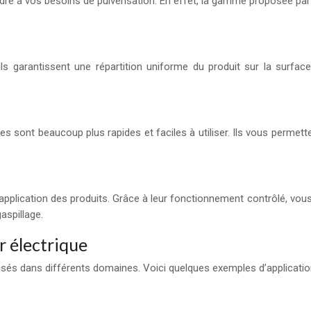
pondre à vos besoins de pulvérisation. En effet, la gamme proposée pa
ls garantissent une répartition uniforme du produit sur la surfac
es sont beaucoup plus rapides et faciles à utiliser. Ils vous permet
application des produits. Grâce à leur fonctionnement contrôlé, vous 
aspillage.
r électrique
ilisés dans différents domaines. Voici quelques exemples d’applicati