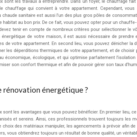
 sont les travaux à entreprendre. Dans un foyer, le chauffage fa
 de chauffage qui convient à votre appartement. Cependant, vous 
d’eau chaude sanitaire est aussi l’un des plus gros pôles de consomm
re habitat au bon prix. De ce fait, vous pouvez opter pour un chauffe
evez tenir en compte de nombreux critères pour sélectionner le vô
énergétique de votre maison, il est aussi nécessaire de prendre e
les de votre appartement. En second lieu, vous pouvez dénicher la dép
les déperditions thermiques de votre appartement, et de choisir p
au économique, écologique, et qui optimise parfaitement l’isolatio
ptimiser son confort thermique et afin de pouvoir gérer son taux d’humi
e rénovation énergétique ?
 sont les avantages que vous pouvez bénéficier. En premier lieu, ce
anisés et sereins. Ainsi, ces professionnels trouvent toujours les m
s le choix des matériaux manipuler, les agencements à prévoir afin d
 vous obtiendrez toujours un résultat de bonne qualité, un véritable 