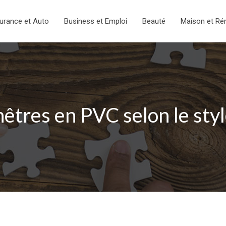
urance et Auto
Business et Emploi
Beauté
Maison et Ré
nêtres en PVC selon le sty