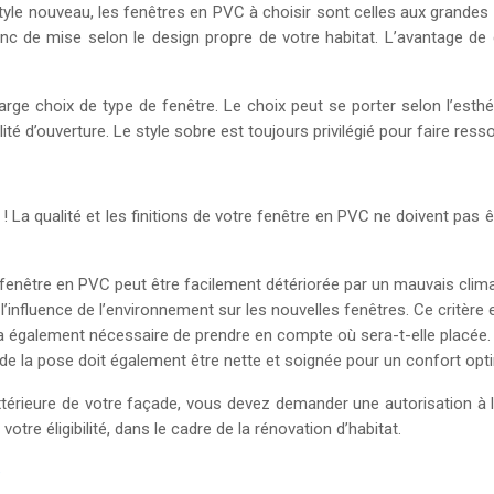
tyle nouveau, les fenêtres en PVC à choisir sont celles aux grande
 de mise selon le design propre de votre habitat. L’avantage de c
arge choix de type de fenêtre. Le choix peut se porter selon l’est
lité d’ouverture. Le style sobre est toujours privilégié pour faire re
e ! La qualité et les finitions de votre fenêtre en PVC ne doivent pa
fenêtre en PVC peut être facilement détériorée par un mauvais climat.
 l’influence de l’environnement sur les nouvelles fenêtres. Ce critère 
ra également nécessaire de prendre en compte où sera-t-elle placée.
 de la pose doit également être nette et soignée pour un confort opt
 extérieure de votre façade, vous devez demander une autorisation
tre éligibilité, dans le cadre de la rénovation d’habitat.
e