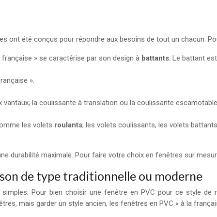
pes ont été conçus pour répondre aux besoins de tout un chacun. Pour
la française » se caractérise par son design à
battants
. Le battant est
française ».
 vantaux, la coulissante à translation ou la coulissante escamotable
 comme les volets
roulants
, les volets coulissants, les volets battants
une durabilité maximale. Pour faire votre choix en fenêtres sur mesu
son de type traditionnelle ou moderne
z simples. Pour bien choisir une fenêtre en PVC pour ce style de
res, mais garder un style ancien, les fenêtres en PVC « à la françai