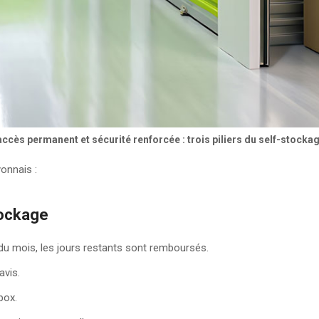
, accès permanent et sécurité renforcée : trois piliers du self-stock
yonnais :
tockage
n du mois, les jours restants sont remboursés.
avis.
box.