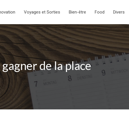
novation
Voyages et Sorties
Bien-être
Food
Divers
 gagner de la place