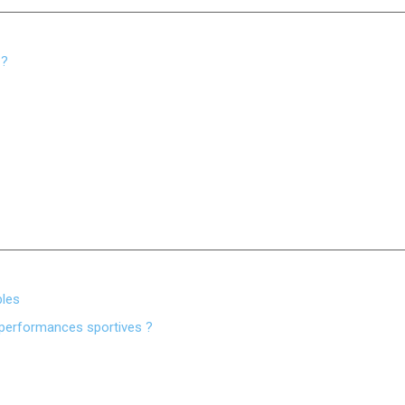
 ?
bles
 performances sportives ?