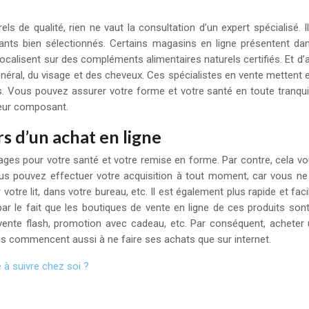
els de qualité, rien ne vaut la consultation d’un expert spécialisé. 
nts bien sélectionnés. Certains magasins en ligne présentent da
focalisent sur des compléments alimentaires naturels certifiés. Et d
énéral, du visage et des cheveux. Ces spécialistes en vente mettent e
ées. Vous pouvez assurer votre forme et votre santé en toute tranqui
e leur composant.
s d’un achat en ligne
es pour votre santé et votre remise en forme. Par contre, cela vou
. Vous pouvez effectuer votre acquisition à tout moment, car vous 
r votre lit, dans votre bureau, etc. Il est également plus rapide et f
 par le fait que les boutiques de vente en ligne de ces produits son
vente flash, promotion avec cadeau, etc. Par conséquent, acheter u
s commencent aussi à ne faire ses achats que sur internet.
 à suivre chez soi ?