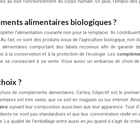
es au bon fonctionnement du corps humain. En plus, l’emploi des pro
ments alimentaires biologiques ?
pléter l’alimentation courante non pour la remplacer. Ils contribue
u fait, ce sont des produits issus de l’agriculture biologique, non da
 alimentaires comportant des labels reconnus afin de garantir d
i à la conservation et à la protection de l’écologie. Les
complémen
igne se consacrant à sa vente. Vous aurez un embarras de choix de
hoix ?
choix de compléments alimentaires. Certes, l’objectif est le premier
ires est très vaste, que ce soit en magasin ou sur internet. Ainsi, u
aire
suivant leur composition aussi bien que leur apparence. Tout d’ab
édients ne sont pas standardisés et que leur concentration réelle en ac
 La qualité de l’emballage entre aussi en jeu quand il s‘agit de crit