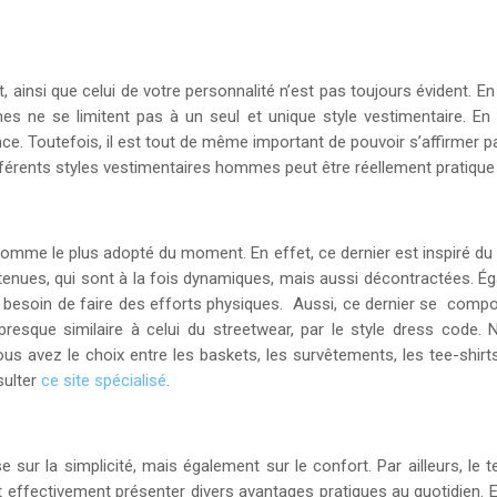
it, ainsi que celui de votre personnalité n’est pas toujours évident. 
s ne se limitent pas à un seul et unique style vestimentaire. En 
e. Toutefois, il est tout de même important de pouvoir s’affirmer p
férents styles vestimentaires hommes peut être réellement pratique e
homme le plus adopté du moment. En effet, ce dernier est inspiré du 
nues, qui sont à la fois dynamiques, mais aussi décontractées. Éga
vez besoin de faire des efforts physiques. Aussi, ce dernier se com
esque similaire à celui du streetwear, par le style dress code.
ous avez le choix entre les baskets, les survêtements, les tee-shirt
sulter
ce site spécialisé
.
e sur la simplicité, mais également sur le confort. Par ailleurs, le
 effectivement présenter divers avantages pratiques au quotidien. E