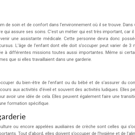
 de soin et de confort dans l’environnement où il se trouve. Dans
ure qui assure ses soins. C’est un métier qui est très important, car 
enir une assistante médicale. Cette personne devra donc posséder
on cursus. L’âge de l’enfant dont elle doit s’occuper peut varier de
rontée à différentes missions toutes aussi importantes. Même si c
es que si elles travaillaient dans une garderie.
occuper du bien-être de l’enfant ou du bébé et de s’assurer du confo
recours aux activités d’éveil et souvent des activités ludiques. Elles
ur avoir une idée de cela. Elles peuvent également faire une transit
une formation spécifique.
garderie
iculture ou encore appelées auxiliaires de crèche sont celles qui 
mportants. Tout d’abord, elles doivent s’occuper de l’hygiène et de l’