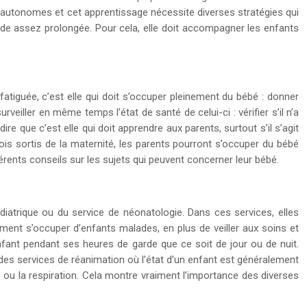
us autonomes et cet apprentissage nécessite diverses stratégies qui
ériode assez prolongée. Pour cela, elle doit accompagner les enfants
atiguée, c’est elle qui doit s’occuper pleinement du bébé : donner
rveiller en même temps l’état de santé de celui-ci : vérifier s’il n’a
ire que c’est elle qui doit apprendre aux parents, surtout s’il s’agit
fois sortis de la maternité, les parents pourront s’occuper du bébé
férents conseils sur les sujets qui peuvent concerner leur bébé.
diatrique ou du service de néonatologie. Dans ces services, elles
amment s’occuper d’enfants malades, en plus de veiller aux soins et
’enfant pendant ses heures de garde que ce soit de jour ou de nuit.
s des services de réanimation où l’état d’un enfant est généralement
ds ou la respiration. Cela montre vraiment l’importance des diverses