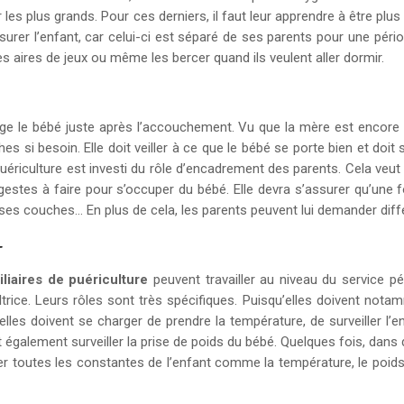
 les plus grands. Pour ces derniers, il faut leur apprendre à être pl
rassurer l’enfant, car celui-ci est séparé de ses parents pour une p
les aires de jeux ou même les bercer quand ils veulent aller dormir.
arge le bébé juste après l’accouchement. Vu que la mère est encore f
si besoin. Elle doit veiller à ce que le bébé se porte bien et doit su
puériculture est investi du rôle d’encadrement des parents. Cela veut d
 gestes à faire pour s’occuper du bébé. Elle devra s’assurer qu’une 
er ses couches… En plus de cela, les parents peuvent lui demander dif
r
iliaires de puériculture
peuvent travailler au niveau du service pé
cultrice. Leurs rôles sont très spécifiques. Puisqu’elles doivent not
elles doivent se charger de prendre la température, de surveiller l
t également surveiller la prise de poids du bébé. Quelques fois, dan
veiller toutes les constantes de l’enfant comme la température, le poi