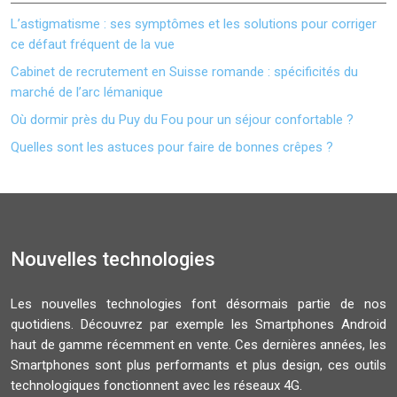
L’astigmatisme : ses symptômes et les solutions pour corriger
ce défaut fréquent de la vue
Cabinet de recrutement en Suisse romande : spécificités du
marché de l’arc lémanique
Où dormir près du Puy du Fou pour un séjour confortable ?
Quelles sont les astuces pour faire de bonnes crêpes ?
Nouvelles technologies
Les nouvelles technologies font désormais partie de nos
quotidiens. Découvrez par exemple les Smartphones Android
haut de gamme récemment en vente. Ces dernières années, les
Smartphones sont plus performants et plus design, ces outils
technologiques fonctionnent avec les réseaux 4G.