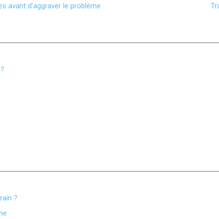
es avant d’aggraver le problème
Tr
 ?
rain ?
gne