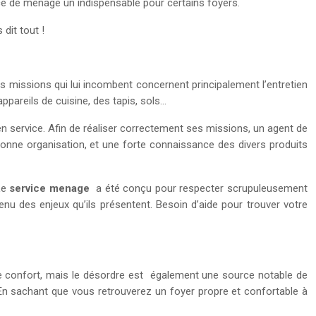
ice de ménage un indispensable pour certains foyers.
 dit tout !
s missions qui lui incombent concernent principalement l’entretien
ppareils de cuisine, des tapis, sols…
en service. Afin de réaliser correctement ses missions, un agent de
 bonne organisation, et une forte connaissance des divers produits
 Le
service menage
a été conçu pour respecter scrupuleusement
enu des enjeux qu’ils présentent. Besoin d’aide pour trouver votre
otre confort, mais le désordre est également une source notable de
. En sachant que vous retrouverez un foyer propre et confortable à