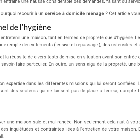
ation entraîne une hausse considérable des demandes, faisant du serv
 pourquoi recourir à un
service à domicile ménage
? Cet article vous
nel de l’hygiène
’entretenir une maison, tant en termes de propreté que d’hygiène. Le
ar exemple des vêtements (lessive et repassage.), des ustensiles et a
t la réussite de divers tests de mise en situation avant son entrée 
savoir-faire particulier. En outre, un sens aigu de la propreté, une
on expertise dans les différentes missions qui lui seront confiées.
 sont des secteurs qui ne laissent pas de place à l’erreur, compte t
etrouver une maison sale et mal-rangée. Non seulement cela nuit à v
des inquiétudes et contraintes liées à l’entretien de votre maison
l.