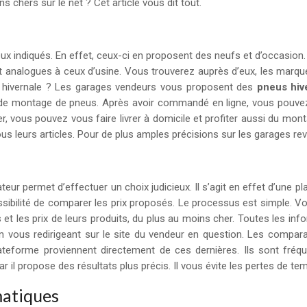
 chers sur le net ? Cet article vous dit tout.
ieux indiqués. En effet, ceux-ci en proposent des neufs et d’occasio
ont analogues à ceux d’usine. Vous trouverez auprès d’eux, les ma
 ou hivernale ? Les garages vendeurs vous proposent des
pneus hiv
s de montage de pneus. Après avoir commandé en ligne, vous pouve
r, vous pouvez vous faire livrer à domicile et profiter aussi du mo
ous leurs articles. Pour de plus amples précisions sur les garages re
permet d’effectuer un choix judicieux. Il s’agit en effet d’une plat
possibilité de comparer les prix proposés. Le processus est simple. 
 et les prix de leurs produits, du plus au moins cher. Toutes les inf
n vous redirigeant sur le site du vendeur en question. Les comparat
lateforme proviennent directement de ces dernières. Ils sont fré
 il propose des résultats plus précis. Il vous évite les pertes de t
matiques