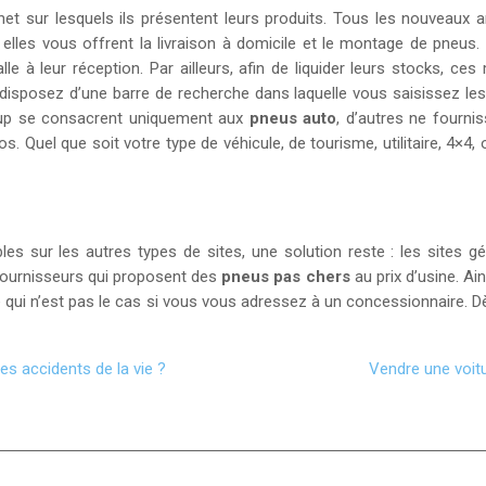
net sur lesquels ils présentent leurs produits. Tous les nouveaux 
e elles vous offrent la livraison à domicile et le montage de pneus. 
e à leur réception. Par ailleurs, afin de liquider leurs stocks, ce
sposez d’une barre de recherche dans laquelle vous saisissez les c
oup se consacrent uniquement aux
pneus auto
, d’autres ne fourn
 Quel que soit votre type de véhicule, de tourisme, utilitaire, 4×4
s sur les autres types de sites, une solution reste : les sites gén
fournisseurs qui proposent des
pneus pas chers
au prix d’usine. A
 ce qui n’est pas le cas si vous vous adressez à un concessionnaire.
des accidents de la vie ?
Vendre une voitu