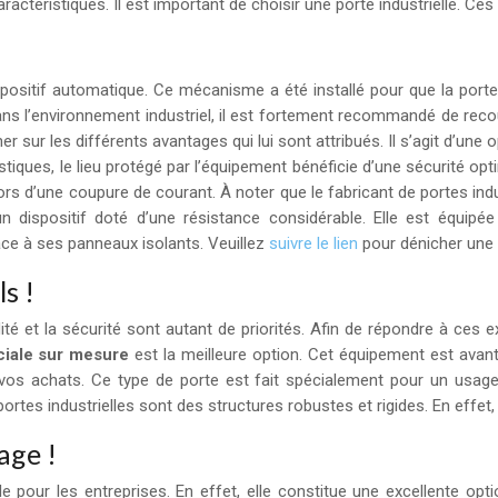
aractéristiques. Il est important de choisir une porte industrielle. Ce
positif automatique. Ce mécanisme a été installé pour que la porte 
ns l’environnement industriel, il est fortement recommandé de recou
ner sur les différents avantages qui lui sont attribués. Il s’agit d’un
iques, le lieu protégé par l’équipement bénéficie d’une sécurité opti
rs d’une coupure de courant. À noter que le fabricant de portes ind
 dispositif doté d’une résistance considérable. Elle est équipée 
râce à ses panneaux isolants. Veuillez
suivre le lien
pour dénicher une 
s !
ité et la sécurité sont autant de priorités. Afin de répondre à ces 
ciale sur mesure
est la meilleure option. Cet équipement est avant
os achats. Ce type de porte est fait spécialement pour un usage 
tes industrielles sont des structures robustes et rigides. En effet, il 
age !
 pour les entreprises. En effet, elle constitue une excellente op