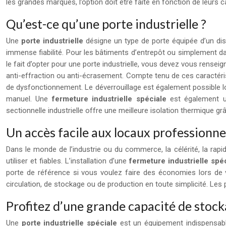
les grandes marques, l’option doit être faite en fonction de leurs c
Qu’est-ce qu’une porte industrielle ?
Une
porte industrielle
désigne un type de porte équipée d’un dis
immense fiabilité. Pour les bâtiments d’entrepôt ou simplement da
le fait d’opter pour une porte industrielle, vous devez vous renseig
anti-effraction ou anti-écrasement. Compte tenu de ces caractérist
de dysfonctionnement. Le déverrouillage est également possible lo
manuel. Une
fermeture
industrielle spéciale
est également un
sectionnelle industrielle offre une meilleure isolation thermique g
Un accès facile aux locaux professionnel
Dans le monde de l’industrie ou du commerce, la célérité, la rapid
utiliser et fiables. L’installation d’une
fermeture industrielle spé
porte de référence si vous voulez faire des économies lors de v
circulation, de stockage ou de production en toute simplicité. Les por
Profitez d’une grande capacité de stock
Une
porte industrielle spéciale
est un équipement indispensable