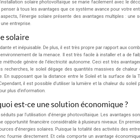
’installation solaire photovoltaïque se marie facilement avec le déc
e penser à tous les avantages que ce système avance pour votre ent
spects, l’énergie solaire présente des avantages multiples : une so
 une entreprise.
e solaire
dante et inépuisable. De plus, il est très propre par rapport aux co
environnement de la menace. Il est très facile à installer et a de fai
e méthode génère de l’électricité autonome. Ceci est très avantageux
les recherches, le soleil dégage des quantités massives de chaleur 
e. En supposant que la distance entre le Soleil et la surface de la T
endant, il est possible d’utiliser la lumière et la chaleur du soleil 
ur plus d’information.
quoi est-ce une solution économique ?
duits par l’utilisation d’énergie photovoltaïque. Les avantages sont 
e opportunité financière considérable à plusieurs niveaux. En premi
urces d’énergies solaires. Puisque la totalité des activités des entre
donc fournie directement. Et cela comporte un avantage économiqu