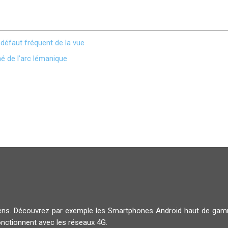
défaut fréquent de la vue
é de l’arc lémanique
diens. Découvrez par exemple les Smartphones Android haut de g
onctionnent avec les réseaux 4G.