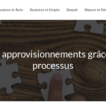
urance et Auto
Business et Emploi
Beauté
Maison et Ré
 approvisionnements grâce
processus