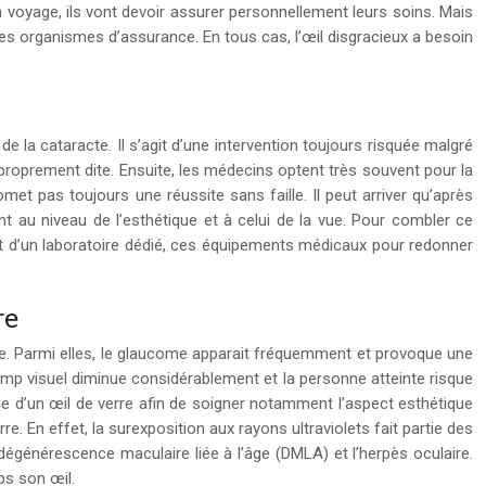
un voyage, ils vont devoir assurer personnellement leurs soins. Mais
r les organismes d’assurance. En tous cas, l’œil disgracieux a besoin
de la cataracte. Il s’agit d’une intervention toujours risquée malgré
n proprement dite. Ensuite, les médecins optent très souvent pour la
met pas toujours une réussite sans faille. Il peut arriver qu’après
ant au niveau de l’esthétique et à celui de la vue. Pour combler ce
nt d’un laboratoire dédié, ces équipements médicaux pour redonner
re
rre. Parmi elles, le glaucome apparait fréquemment et provoque une
champ visuel diminue considérablement et la personne atteinte risque
ose d’un œil de verre afin de soigner notamment l’aspect esthétique
re. En effet, la surexposition aux rayons ultraviolets fait partie des
dégénérescence maculaire liée à l’âge (DMLA) et l’herpès oculaire.
ps son œil.