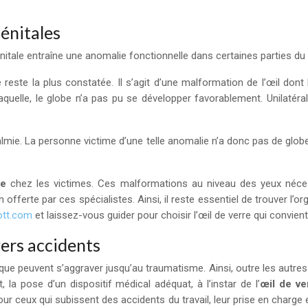
énitales
nitale entraîne une anomalie fonctionnelle dans certaines parties du
este la plus constatée. Il s’agit d’une malformation de l’œil dont
uelle, le globe n’a pas pu se développer favorablement. Unilatéral
almie. La personne victime d’une telle anomalie n’a donc pas de glob
me
chez les victimes. Ces malformations au niveau des yeux nécess
ion offerte par ces spécialistes. Ainsi, il reste essentiel de trouv
ott.com
et laissez-vous guider pour choisir l’œil de verre qui convient
vers accidents
ue peuvent s’aggraver jusqu’au traumatisme. Ainsi, outre les autres 
la pose d’un dispositif médical adéquat, à l’instar de l’
œil de ve
Pour ceux qui subissent des accidents du travail, leur prise en charg