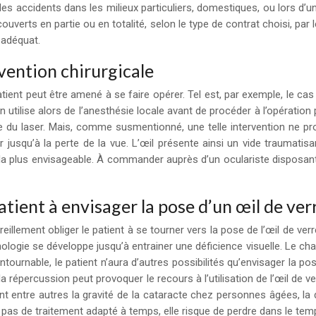
 des accidents dans les milieux particuliers, domestiques, ou lors d’
couverts en partie ou en totalité, selon le type de contrat choisi, pa
 adéquat.
vention chirurgicale
ient peut être amené à se faire opérer. Tel est, par exemple, le cas 
n utilise alors de l’anesthésie locale avant de procéder à l’opératio
ide du laser. Mais, comme susmentionné, une telle intervention ne pro
r jusqu’à la perte de la vue. L’œil présente ainsi un vide traumatis
 la plus envisageable. À commander auprès d’un oculariste disposa
atient à envisager la pose d’un œil de ver
illement obliger le patient à se tourner vers la pose de l’œil de ve
thologie se développe jusqu’à entrainer une déficience visuelle. Le 
ntournable, le patient n’aura d’autres possibilités qu’envisager la p
 répercussion peut provoquer le recours à l’utilisation de l’œil de ver
nt entre autres la gravité de la cataracte chez personnes âgées, la 
pas de traitement adapté à temps, elle risque de perdre dans le tem