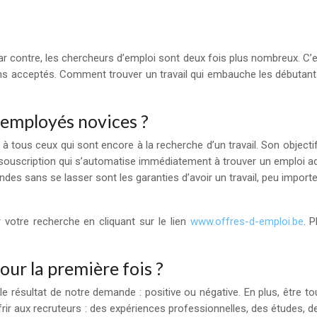
r contre, les chercheurs d’emploi sont deux fois plus nombreux. C’est
ns acceptés. Comment trouver un travail qui embauche les débutan
 employés novices ?
ous ceux qui sont encore à la recherche d’un travail. Son objectif,
 souscription qui s’automatise immédiatement à trouver un emploi ad
des sans se lasser sont les garanties d’avoir un travail, peu import
r votre recherche en cliquant sur le lien
www.offres-d-emploi.be
. 
ur la première fois ?
 le résultat de notre demande : positive ou négative. En plus, être
 offrir aux recruteurs : des expériences professionnelles, des études