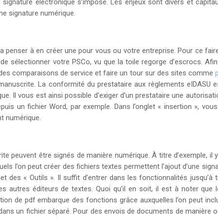
une signature électronique s’impose. Les enjeux sont divers et capitau
 une signature numérique.
dra penser à en créer une pour vous ou votre entreprise. Pour ce fai
de sélectionner votre PSCo, vu que la toile regorge d’escrocs. Afin
 des comparaisons de service et faire un tour sur des sites comme
n manuscrite. La conformité du prestataire aux règlements eIDASU 
e. Il vous est ainsi possible d’exiger d’un prestataire une autorisa
epuis un fichier Word, par exemple. Dans l’onglet « insertion », vou
t numérique.
euvent être signés de manière numérique. À titre d’exemple, il y a l
squels l’on peut créer des fichiers textes permettent l’ajout d’une si
et des « Outils ». Il suffit d’entrer dans les fonctionnalités jusqu’
es autres éditeurs de textes. Quoi qu’il en soit, il est à noter qu
tion de pdf embarque des fonctions grâce auxquelles l’on peut incl
 dans un fichier séparé. Pour des envois de documents de manière