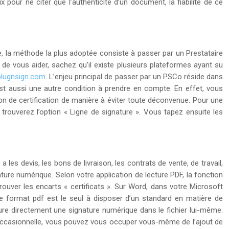
x pour ne citer que l’authenticité d’un document, la fiabilité de ce
re, la méthode la plus adoptée consiste à passer par un Prestataire
 de vous aider, sachez qu’il existe plusieurs plateformes ayant su
plugnsign.com
. L’enjeu principal de passer par un PSCo réside dans
est aussi une autre condition à prendre en compte. En effet, vous
tion de certification de manière à éviter toute déconvenue. Pour une
s trouverez l’option « Ligne de signature ». Vous tapez ensuite les
es devis, les bons de livraison, les contrats de vente, de travail,
gnature numérique. Selon votre application de lecture PDF, la fonction
à trouver les encarts « certificats ». Sur Word, dans votre Microsoft
e le format pdf est le seul à disposer d’un standard en matière de
ure directement une signature numérique dans le fichier lui-même.
 occasionnelle, vous pouvez vous occuper vous-même de l’ajout de