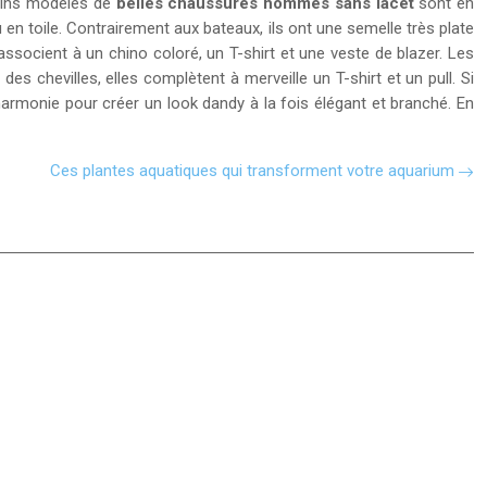
tains modèles de
belles chaussures hommes sans lacet
sont en
en toile. Contrairement aux bateaux, ils ont une semelle très plate
socient à un chino coloré, un T-shirt et une veste de blazer. Les
 chevilles, elles complètent à merveille un T-shirt et un pull. Si
armonie pour créer un look dandy à la fois élégant et branché. En
Ces plantes aquatiques qui transforment votre aquarium