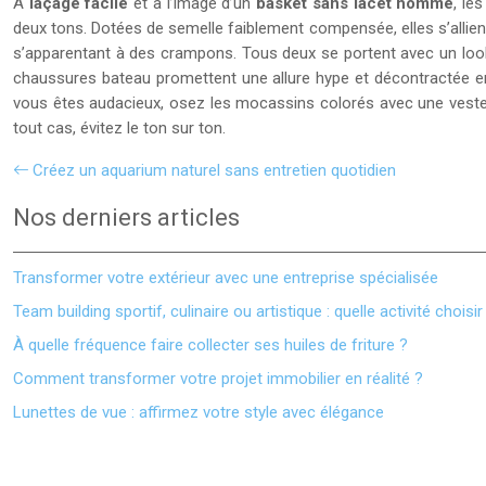
À
laçage facile
et à l’image d’un
basket sans lacet homme
, le
deux tons. Dotées de semelle faiblement compensée, elles s’allient
s’apparentant à des crampons. Tous deux se portent avec un look 
chaussures bateau promettent une allure hype et décontractée en t
vous êtes audacieux, osez les mocassins colorés avec une veste d
tout cas, évitez le ton sur ton.
Créez un aquarium naturel sans entretien quotidien
Nos derniers articles
Transformer votre extérieur avec une entreprise spécialisée
Team building sportif, culinaire ou artistique : quelle activité choisir
À quelle fréquence faire collecter ses huiles de friture ?
Comment transformer votre projet immobilier en réalité ?
Lunettes de vue : affirmez votre style avec élégance