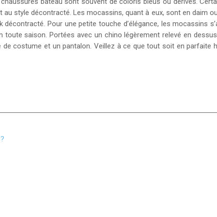
s chaussures bateau sont souvent de coloris bleus ou dérivés. Cer
 au style décontracté. Les mocassins, quant à eux, sont en daim ou 
décontracté. Pour une petite touche d’élégance, les mocassins s’as
oute saison. Portées avec un chino légèrement relevé en dessus des
e costume et un pantalon. Veillez à ce que tout soit en parfaite h
 ?