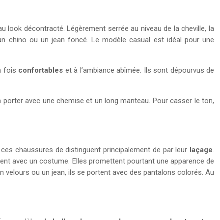
ie au look décontracté. Légèrement serrée au niveau de la cheville, la
un chino ou un jean foncé. Le modèle casual est idéal pour une
a fois
confortables
et à l’ambiance abîmée. Ils sont dépourvus de
 à porter avec une chemise et un long manteau. Pour casser le ton,
, ces chaussures de distinguent principalement de par leur
laçage
.
portent avec un costume. Elles promettent pourtant une apparence de
en velours ou un jean, ils se portent avec des pantalons colorés. Au