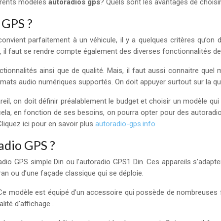
férents modèles
autoradios gps
? Quels sont les avantages de choisi
 GPS ?
onvient parfaitement à un véhicule, il y a quelques critères qu’on d
ssi, il faut se rendre compte également des diverses fonctionnalités de
ctionnalités ainsi que de qualité. Mais, il faut aussi connaitre quel 
ormats audio numériques supportés. On doit appuyer surtout sur la qua
eil, on doit définir préalablement le budget et choisir un modèle qui 
cela, en fonction de ses besoins, on pourra opter pour des autoradio
iquez ici pour en savoir plus
autoradio-gps.info
radio GPS ?
radio GPS simple Din ou l’autoradio GPS1 Din. Ces appareils s’ada
ran ou d’une façade classique qui se déploie.
 modèle est équipé d’un accessoire qui possède de nombreuses fonct
ité d’affichage .