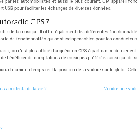
par les automobilistes et aussi le plus courant. Cet appareil foncti
rt USB pour faciliter les échanges de diverses données.
autoradio GPS ?
uter de la musique. Il offre également des différentes fonctionnali
rte de fonctionnalités qui sont indispensables pour les conducteurs.
eil, on n’est plus obligé d’acquérir un GPS à part car ce dernier est
 de bénéficier de compilations de musiques préférées ainsi que de suiv
ourra fournir en temps réel la position de la voiture sur le globe. Ce
des accidents de la vie ?
Vendre une voitu
 ?