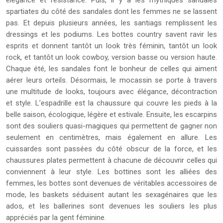
élégance et résistance. Puis, il y a les mythiques sandales
spartiates du côté des sandales dont les femmes ne se lassent
pas. Et depuis plusieurs années, les santiags remplissent les
dressings et les podiums. Les bottes country savent ravir les
esprits et donnent tantôt un look très féminin, tantôt un look
rock, et tantôt un look cowboy, version basse ou version haute.
Chaque été, les sandales font le bonheur de celles qui aiment
aérer leurs orteils. Désormais, le mocassin se porte à travers
une multitude de looks, toujours avec élégance, décontraction
et style. L’espadrille est la chaussure qui couvre les pieds à la
belle saison, écologique, légère et estivale. Ensuite, les escarpins
sont des souliers quasi-magiques qui permettent de gagner non
seulement en centimètres, mais également en allure. Les
cuissardes sont passées du côté obscur de la force, et les
chaussures plates permettent à chacune de découvrir celles qui
conviennent à leur style. Les bottines sont les alliées des
femmes, les bottes sont devenues de véritables accessoires de
mode, les baskets séduisent autant les sexagénaires que les
ados, et les ballerines sont devenues les souliers les plus
appréciés par la gent féminine.